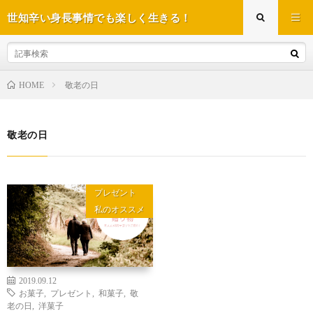
世知辛い身長事情でも楽しく生きる！
敬老の日
HOME
敬老の日
プレゼント
私のオススメ
2019.09.12
お菓子
,
プレゼント
,
和菓子
,
敬
老の日
,
洋菓子