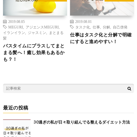
2019.08.05
2019.08.01
MEGURI
,
アジエンスMEGURI
,
タスク化
,
仕事
,
分解
,
自己啓発
イランイラン
,
ジャスミン
,
まとまる
仕事はタスク化と分解で明確
髪
にすると進めやすい！
バスタイムにプラスしてまと
まる髪へ！癒し効果もあるか
も？！
最近の投稿
30過ぎの私が日々取り組んでる整えるダイエット方法