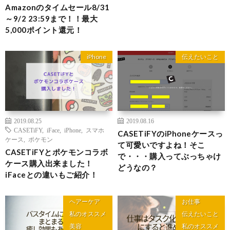
Amazonのタイムセール8/31
～9/2 23:59まで！！最大
5,000ポイント還元！
iPhone
伝えたいこと
2019.08.25
2019.08.16
CASETiFY
,
iFace
,
iPhone
,
スマホ
CASETiFYのiPhoneケースっ
ケース
,
ポケモン
て可愛いですよね！そこ
CASETiFYとポケモンコラボ
で・・・購入ってぶっちゃけ
ケース購入出来ました！
どうなの？
iFaceとの違いもご紹介！
ヘアーケア
お仕事
私のオススメ
伝えたいこと
美容
私のオススメ