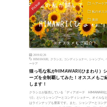
Pickup
ヘアーケ
私のオス
美容
2019.02.26
HIMAWARI
,
クラシエ
,
コンディショナー
,
シャンプー
,
ーケア
猫っ毛な私がHIMAWARI(ひまわり）
ーズを全制覇してみた！オススメもご
します！
クラシエが販売している「ディアボーテ HIMAWARI(
り)」というシャンプーとコンディショナー。オイルな
はラインナップも豊富です。また、シャンプーとコンデ