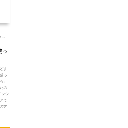
スス
使っ
どま
猫っ
る」
たの
ノンシ
アで
の方