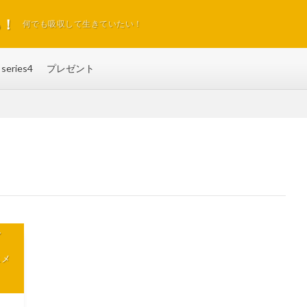
る！
何でも吸収して生きていたい！
series4
プレゼント
ア
スメ