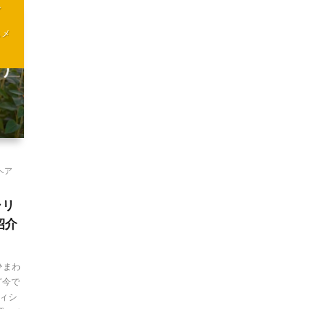
ア
スメ
ヘア
シリ
紹介
ひまわ
ど今で
ィシ