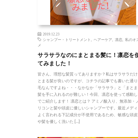
2019.12.23
シャンプー・トリートメント
,
ヘアーケア
,
凛恋
,
私のオ
メ
サラサラなのにまとまる髪に！凛恋を
てみました！
皆さん、理想な髪質ってありますか？私はサラサラだけ
とまる髪が良いのですが、コチラの記事でも書いた通り
毛なんですよね・・・なかなか「サラサラ」と「まとま
髪を手に入れるのが難しい！今回、凛恋を使って感動し
でご紹介します！ 凛恋とは？ アミノ酸入り、無添加・
リコンと髪や頭皮に優しいシャンプーです。最近メディ
よく言われる下記成分が不使用であるため、敏感な頭皮
や髪を優しく洗いた […]