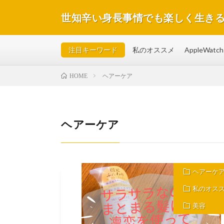
世知辛い身長事情でも楽しく生き
注目キーワード
私のオススメ
AppleWatch 
ヘアーケア
HOME
ヘアーケア
ヘアーケ
私のオス
美容