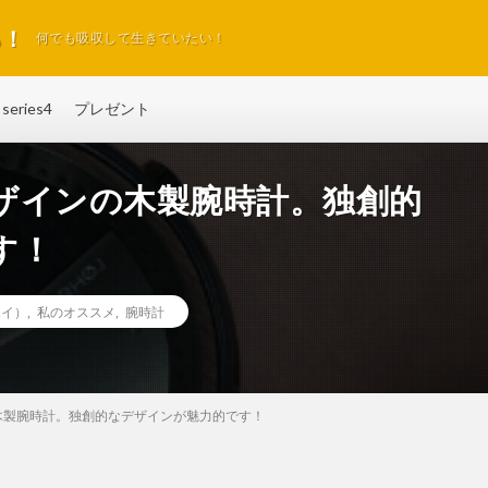
る！
何でも吸収して生きていたい！
series4
プレゼント
ザインの木製腕時計。独創的
す！
ホイ）
,
私のオススメ
,
腕時計
木製腕時計。独創的なデザインが魅力的です！