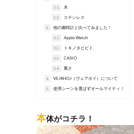
木
2.1.
ステンレス
2.2.
他の腕時計と比べてみました！
3.
Apple Watch
3.1.
トキノタビビト
3.2.
CASIO
3.3.
重さ
3.4.
VEJRHOJ（ヴェアホイ）について
4.
使用シーンを選ばずオールマイティ！
5.
本
体がコチラ！