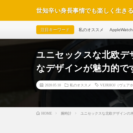
世知辛い身長事情でも楽しく生き
注目キーワード
私のオススメ
AppleWatch 
ユニセックスな北欧デ
なデザインが魅力的で
2020.05.10
私のオススメ
VEJRHOJ（ヴェア
腕時計
ユニセックスな北欧デザインの
HOME